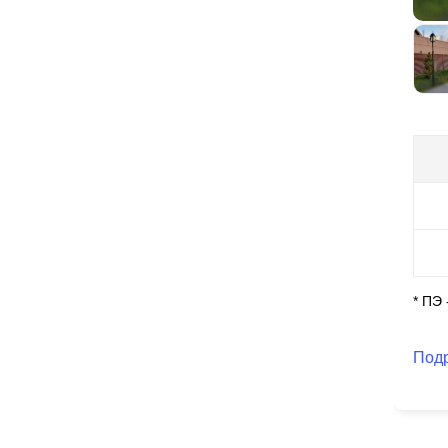
на
ни
* ПЭ
Под