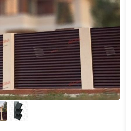
ВЫБОР ПО ХАРАКТЕРИСТИКАМ
Горизонтальные заборы
Высокие заборы
Красивые, дизайнерские заборы
ВЫБОР ПО СПОСОБУ МОНТАЖА
Заборы под ключ
Готовые заборы
Комплекты заборов-лего "сделай сам"
Быстровозводимые заборы