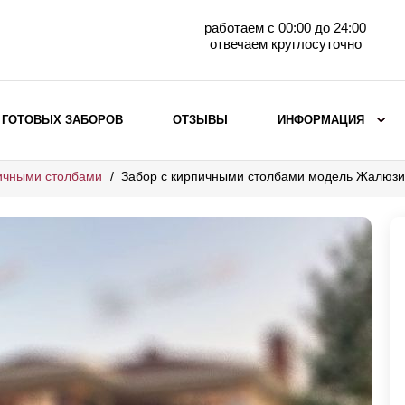
работаем с 00:00 до 24:00
отвечаем круглосуточно
 ГОТОВЫХ ЗАБОРОВ
ОТЗЫВЫ
ИНФОРМАЦИЯ
ичными столбами
Забор с кирпичными столбами модель Жалюзи
ВЫБОР ПО МАТЕРИАЛУ
Заборы с кирпичными столбами
Заборы из евроштакетника
горизонтального
Металлические заборы для дачи
Забор жалюзи с кирпичными столбами
Металлические заборы
Металлические ограждения