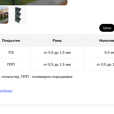
много богаче и разнообразнее. Порошковая окраска подходит для с
каких ограничений в процессе работы.
Цены
Покрытие
Рама
Наполн
ПЭ
от 0,5 до 1,5 мм
0,5 м
ППП
от 0,5 до 1,5 мм
от 0,5 до 
 - полиэстер, ППП - полимерно-порошковое
робнее