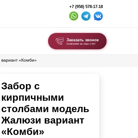
+7 (958) 578-17-18
Заказать звонок
позвоним за наш счет
 вариант «Комби»
ВЫБОР ПО ТИПУ
Модульные заборы и ограждения
Забор с
Комбинированные заборы
Секционные заборы
кирпичными
столбами модель
ВОРОТА И КАЛИТКИ
Жалюзи вариант
Ворота откатные
«Комби»
Ворота распашные
Ворота складные гармошка