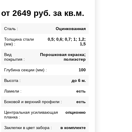
Каркасы ворот
от 2649 руб. за кв.м.
Калитки
Входные группы
Сталь :
Оцинкованная
Толщина стали
0,5; 0,6; 0,7; 1; 1,2;
ВСЕ ДЛЯ ЗАБОРА
(мм) :
1,5
Панели для забора
Вид
Порошковая окраска;
покрытия :
полиэстер
Глубина секции (мм) :
100
Высота :
до 6 м.
Ламели :
есть
Боковой и верхний профили :
есть
Центральная усиливающая
опционно
планка :
Заклепки в цвет забора :
в комплекте