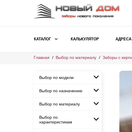
КАТАЛОГ
КАЛЬКУЛЯТОР
АДРЕСА
Главная
Выбор по материалу
Заборы с кирп
ВЫБОР ПО МОДЕЛИ
Заборы Ранчо
Выбор по модели
Заборы Хай-тек
Заборы Классика
Выбор по назначению
Заборы Ранчо
Заборы Жалюзи
Заборы Хай-тек
Выбор по материалу
Заборы и ограждения для
Заборы Классика
детских садов
ВЫБОР ПО НАЗНАЧЕНИЮ
Заборы Жалюзи
Выбор по
Заборы с кирпичными столбами
Заборы для дачи
характеристикам
Заборы и ограждения для детских
Заборы из евроштакетника
Элитные заборы для коттеджей
садов