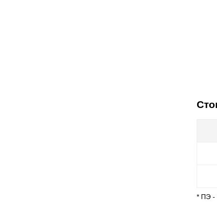
Сто
* ПЭ 