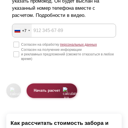
указать промокод. Он будет выслан на
ГОСТам.
указанный номер телефона вместе с
расчетом. Подробности в видео.
Варианты школьных заборов
+7
Одним из подходящих и удовлетворяющих все
требования моделей забора для школы является забор-
Согласен на обработку
персональных данных
Согласен на получение информации
жалюзи. При необходимости всегда есть возможность
и рекламных предложений (сможете отказаться в любое
разработки индивидуального проекта для заказчика.
время)
Заборные секции устанавливаются на специальные
несущие опоры. К которым крепятся направляющие,
далее секции заполняются ламелями. Конструкция
Начать расчет
модели хорошо обеспечивает продуваемость участка и
попадание солнечного света на участок. Выбор
нахлеста ламели позволит скрыть школьный участок от
посторонних глаз снаружи. Располагая элементы встык
Как рассчитать стоимость забора и
или внахлест можно модифицировать дизайн и