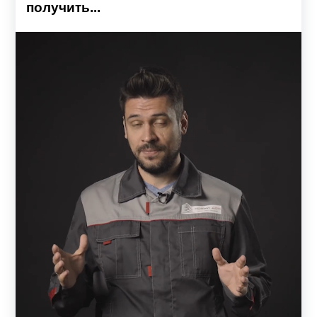
получить...
внешний вид забора, а также угол обзора. В ситуации,
когда вы находитесь снаружи перед забором, можно
будет увидеть только часть неба, т.к. угол обзора
направлен четко снизу вверх. С обратной стороны
ограждения на участке школы угол обзора будет
направлен сверху вниз. Это своего рода плюс, так как
можно наблюдать, что происходит по ту сторону ограды
не покидая участка. Таким образом достигается эффект
забора-стены.
Располагая ламели внахлест или встык, можно
регулировать видимость заклепок и крепежных
элементов. При расположении встык – заклепки видно
лишь с внешней стороны, а при положении внахлест –
их не видно, так как они скрыты нахлестом. Это
позволяет обезопасить учеников от случайного