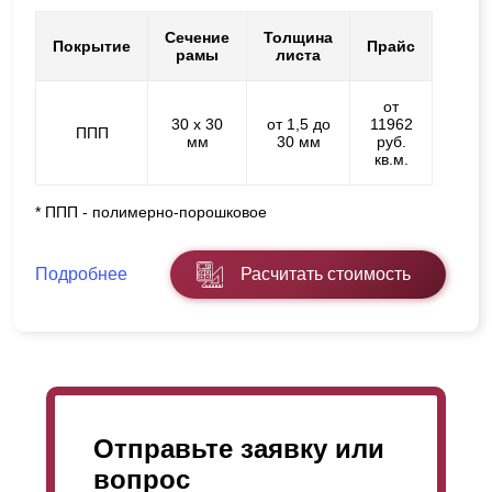
Сечение
Толщина
Покрытие
Прайс
рамы
листа
от
30 х 30
от 1,5 до
11962
ППП
мм
30 мм
руб.
кв.м.
* ППП - полимерно-порошковое
Подробнее
Расчитать стоимость
Отправьте заявку или
вопрос