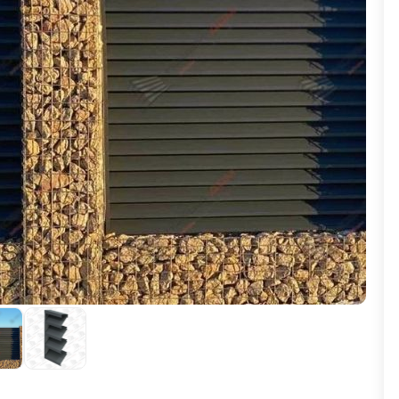
ВЫБОР ПО ХАРАКТЕРИСТИКАМ
Горизонтальные заборы
Высокие заборы
Красивые, дизайнерские заборы
ВЫБОР ПО СПОСОБУ МОНТАЖА
Заборы под ключ
Готовые заборы
Комплекты заборов-лего "сделай сам"
Быстровозводимые заборы