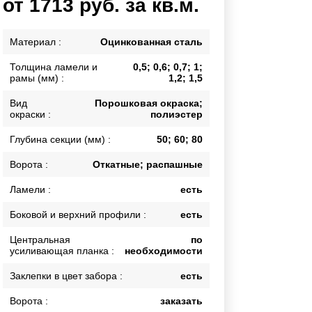
от 1713 руб. за кв.м.
Каркасы ворот
Калитки
Материал :
Оцинкованная сталь
Входные группы
Толщина ламели и
0,5; 0,6; 0,7; 1;
рамы (мм) :
1,2; 1,5
ВСЕ ДЛЯ ЗАБОРА
Вид
Порошковая окраска;
окраски :
полиэстер
Панели для забора
Глубина секции (мм) :
50; 60; 80
Ворота :
Откатные; распашные
Ламели :
есть
Боковой и верхний профили :
есть
Центральная
по
усиливающая планка :
необходимости
Заклепки в цвет забора :
есть
Ворота :
заказать