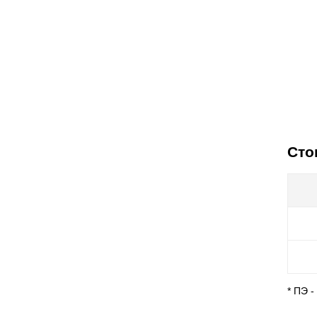
Сто
* ПЭ 