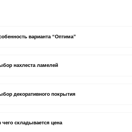
собенность варианта “Оптима”
м получает свой полный каркас с ограждением вокруг него. На сам
ыбор нахлеста ламелей
щий эффект, который подчеркивает структуру дома, а также задает
ма или людей за забором. Таким образом, ограждение дома имеет к
круг вашей собственности можно использовать различные типы огр
мели
могут быть соединены или наложены друг на друга. Это показа
ыбор декоративного покрытия
хлест влияет на два параметра: внешний вид и угол обзора.
оративная отделка во многом определяет, как выглядит забор и как
з чего складывается цена
о защитно-декоративное покрытие, поскольку, помимо декоративной