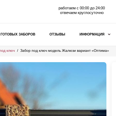
работаем с 00:00 до 24:00
отвечаем круглосуточно
 ГОТОВЫХ ЗАБОРОВ
ОТЗЫВЫ
ИНФОРМАЦИЯ
под ключ
Забор под ключ модель Жалюзи вариант «Оптима»
ВЫБОР ПО МАТЕРИАЛУ
Заборы с кирпичными столбами
Заборы из евроштакетника
горизонтального
Металлические заборы для дачи
Забор жалюзи с кирпичными столбами
Металлические заборы
Металлические ограждения