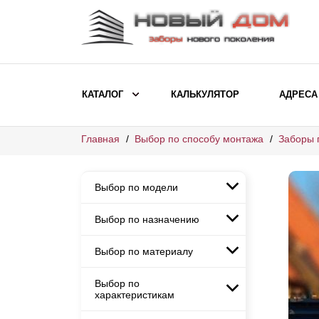
КАТАЛОГ
КАЛЬКУЛЯТОР
АДРЕСА
Главная
Выбор по способу монтажа
Заборы 
ВЫБОР ПО МОДЕЛИ
Заборы Ранчо
Выбор по модели
Заборы Хай-тек
Заборы Классика
Выбор по назначению
Заборы Ранчо
Заборы Жалюзи
Заборы Хай-тек
Выбор по материалу
Заборы и ограждения для
Заборы Классика
детских садов
ВЫБОР ПО НАЗНАЧЕНИЮ
Заборы Жалюзи
Выбор по
Заборы с кирпичными столбами
Заборы для дачи
характеристикам
Заборы и ограждения для детских
Заборы из евроштакетника
Элитные заборы для коттеджей
садов