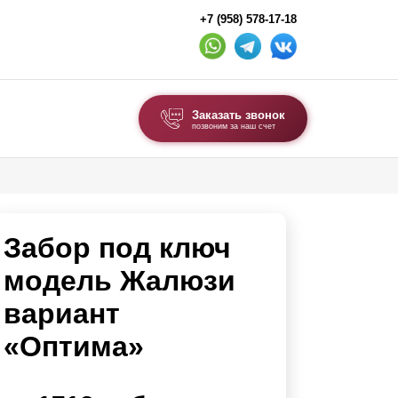
+7 (958) 578-17-18
Заказать звонок
позвоним за наш счет
ВЫБОР ПО ТИПУ
Модульные заборы и ограждения
Забор под ключ
Комбинированные заборы
Секционные заборы
модель Жалюзи
вариант
ВОРОТА И КАЛИТКИ
«Оптима»
Ворота откатные
Ворота распашные
Ворота складные гармошка