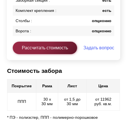
Заборная секция :
есть
Комплект крепления :
есть
Столбы :
опционно
Ворота :
опционно
Рассчитать стоимость
Задать вопрос
Стоимость забора
Покрытие
Рама
Лист
Цена
30 х
от 1,5 до
от 11962
ППП
30 мм
30 мм
руб. кв.м.
* ПЭ - полиэстер, ППП - полимерно-порошковое