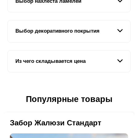
Выбор нахлеста ламелей
«Стандарт» занимает базовую позицию.
Основательность и лаконичность – преимущества
дизайна. Данный вариант изделия имеет
максимальную высоту
ламелей
, если сравнивать с
Нахлест
ламелей
при установке – немаловажный
другими моделями. Высота элементов забора от 130
Выбор декоративного покрытия
фактор, влияющий на функциональность и
до 218 мм.
эстетическую привлекательность заборной
конструкции. Меняя размер шага, можно размещать
элементы забора с просветом, без нахлеста или
Защитить стальной забор от погодных изменений,
внахлест. Схема, расположенная ниже,
Из чего складывается цена
перепадов температуры и ультрафиолетового
демонстрирует различные варианты
воздействия поможет декоративное покрытие. Кроме
расположения
ламелей
«Стандарт».
защиты от коррозии, покрытие создает
неповторимый дизайн конструкции. Заказчики могут
Конечная стоимость заборной конструкции зависит от
выбирать из двух видов покрытий – полимерно-
всех вышеупомянутых факторов. При изменении
порошковое или
полиэстеровое
. Поговорим об
Популярные товары
параметров, может измениться количество
отличительных особенностях каждого из них.
требуемой стали. Трудоемкость производственных
операций, парк оборудования, рабочий персонал –
Полимерно-порошковое покрытие выполняется
все это влияет на окончательную цену изделия.
Забор Жалюзи Стандарт
нашими специалистами в современном цехе.
Толщина стали заборной конструкции, на которую
К примеру, уменьшение высоты
ламели
приводит к
можно наносить порошковую окраску, варьируется от