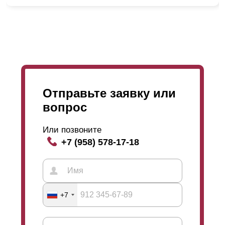
Отправьте заявку или
Также мы предоставляем возможность для Вас
вопрос
выбрать глубину 50; 60; 80 мм и высоту
ламели
,
которая
варьируется
в границах 0,5; 0,6; 0,7; 1; 1,2;
Или позвоните
1,5 мм. С увеличением глубины секции,
+7 (958) 578-17-18
увеличивается и высота
ламели
. А чем больше
высота
ламели
, тем больше дайн забора,
приобретает массивности. Глубина секции и
высота
ламели
никаким образом не действует на
срок эксплуатации забора. Менеджеры помогут вам с
+7
выбором и продемонстрируют образцы.
То есть, выбирая забор Вы можете быть уверенны в