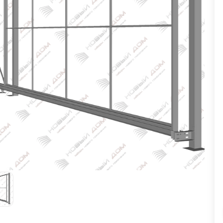
ВЫБОР ПО ХАРАКТЕРИСТИКАМ
Горизонтальные заборы
Высокие заборы
Красивые, дизайнерские заборы
ВЫБОР ПО СПОСОБУ МОНТАЖА
Заборы под ключ
Готовые заборы
Комплекты заборов-лего "сделай сам"
Быстровозводимые заборы