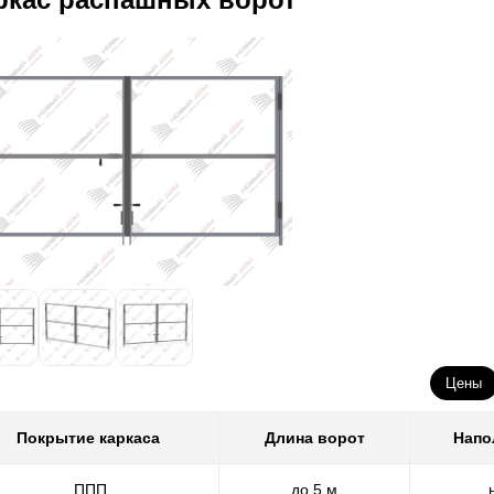
Цены
Покрытие каркаса
Длина ворот
Напо
ППП
до 5 м