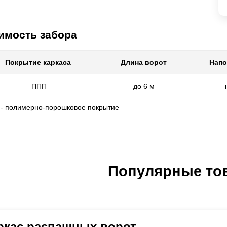
имость забора
Покрытие каркаса
Длина ворот
Напо
ППП
до 6 м
 - полимерно-порошковое покрытие
Популярные то
ркас распашных ворот