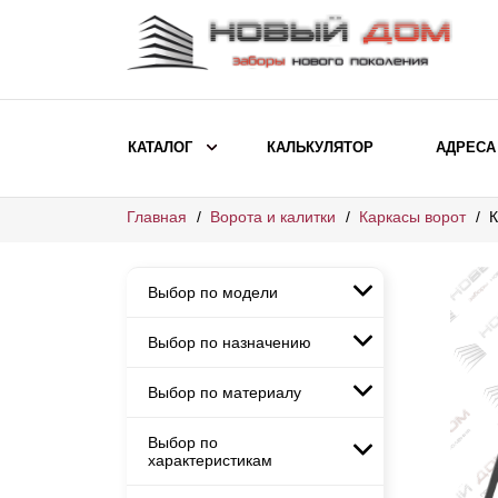
КАТАЛОГ
КАЛЬКУЛЯТОР
АДРЕСА
Главная
Ворота и калитки
Каркасы ворот
К
ВЫБОР ПО МОДЕЛИ
Заборы Ранчо
Выбор по модели
Заборы Хай-тек
Заборы Классика
Выбор по назначению
Заборы Ранчо
Заборы Жалюзи
Заборы Хай-тек
Выбор по материалу
Заборы и ограждения для
Заборы Классика
детских садов
ВЫБОР ПО НАЗНАЧЕНИЮ
Заборы Жалюзи
Выбор по
Заборы с кирпичными столбами
Заборы для дачи
характеристикам
Заборы и ограждения для детских
Заборы из евроштакетника
Элитные заборы для коттеджей
садов