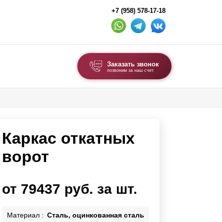
+7 (958) 578-17-18
Заказать звонок
позвоним за наш счет
ВЫБОР ПО ТИПУ
Модульные заборы и ограждения
Каркас откатных
Комбинированные заборы
Секционные заборы
ворот
ВОРОТА И КАЛИТКИ
от 79437 руб. за шт.
Ворота откатные
Ворота распашные
Материал :
Сталь, оцинкованная сталь
Ворота складные гармошка