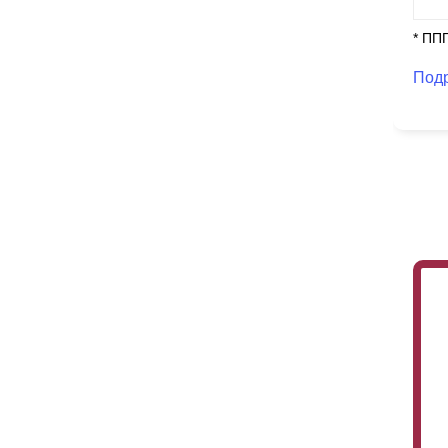
* ПП
Под