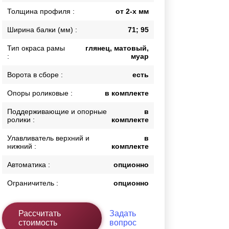
Толщина профиля :
от 2-х мм
Каркасы ворот
Калитки
Ширина балки (мм) :
71; 95
Входные группы
Тип окраса рамы
глянец, матовый,
:
муар
ВСЕ ДЛЯ ЗАБОРА
Ворота в сборе :
есть
Панели для забора
Опоры роликовые :
в комплекте
Поддерживающие и опорные
в
ролики :
комплекте
Улавливатель верхний и
в
нижний :
комплекте
Автоматика :
опционно
Ограничитель :
опционно
Рассчитать
Задать
стоимость
вопрос