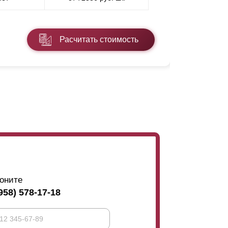
* ППП - пол
Расчитать стоимость
Подробнее
оните
958) 578-17-18