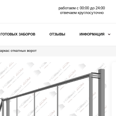
работаем с 00:00 до 24:00
отвечаем круглосуточно
 ГОТОВЫХ ЗАБОРОВ
ОТЗЫВЫ
ИНФОРМАЦИЯ
аркас откатных ворот
ВЫБОР ПО МАТЕРИАЛУ
Заборы с кирпичными столбами
Заборы из евроштакетника
горизонтального
Металлические заборы для дачи
Забор жалюзи с кирпичными столбами
Металлические заборы
Металлические ограждения