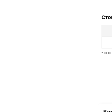
Сто
* ППП
Ка