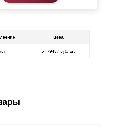
лнение
Цена
нет
от 79437 руб. шт.
вары
Каркас