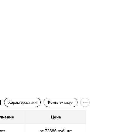
Характеристики
Комплектация
лнение
Цена
Покр
нет
от 72386 руб. шт.