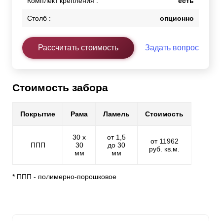
Комплект крепления :
есть
Столб :
опционно
Рассчитать стоимость
Задать вопрос
Стоимость забора
Покрытие
Рама
Ламель
Стоимость
30 х
от 1,5
от 11962
ППП
30
до 30
руб. кв.м.
мм
мм
* ППП - полимерно-порошковое