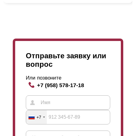
данном процессе. Наши специалисты работают
слаженно и их последовательность и порядок
действий отработан годами. Именно поэтому мы
уверенны в наших сотрудниках и в положительном
результате проделанной работы. Клиенты остаются
довольны, а мы, в свою очередь, стремимся сделать
больше таких довольных клиентов.
Отправьте заявку или
вопрос
Или позвоните
+7 (958) 578-17-18
+7