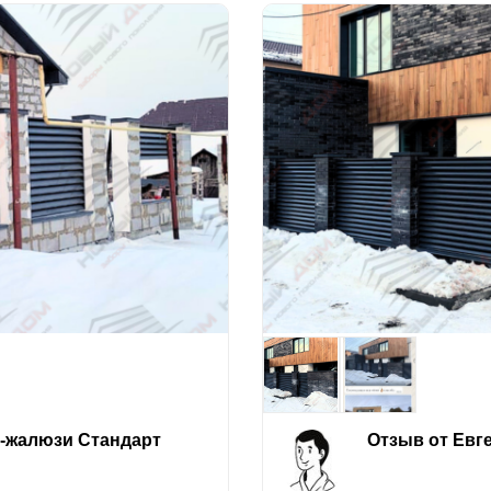
е-жалюзи Стандарт
Отзыв от Евг