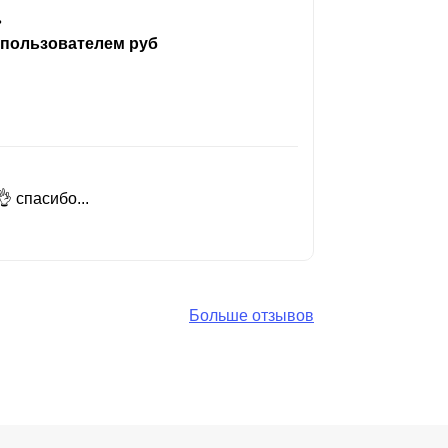
ь
 пользователем руб
 спасибо...
Добрый день
Читать вес
Больше отзывов