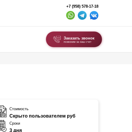
+7 (958) 578-17-18
Заказать звонок
позвоним за наш счет
ВЫБОР ПО ТИПУ
Модульные заборы и ограждения
Комбинированные заборы
Секционные заборы
ВОРОТА И КАЛИТКИ
Стоимость
Скрыто пользователем руб
Ворота откатные
Сроки
Ворота распашные
3 дня
Ворота складные гармошка