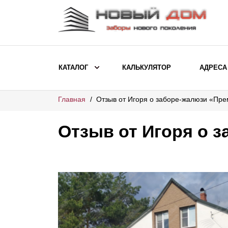
КАТАЛОГ
КАЛЬКУЛЯТОР
АДРЕСА
Главная
Отзыв от Игоря о заборе-жалюзи «Пр
ВЫБОР ПО МОДЕЛИ
Заборы Ранчо
Отзыв от Игоря о 
Заборы Хай-тек
Заборы Классика
Заборы Жалюзи
ВЫБОР ПО НАЗНАЧЕНИЮ
Заборы и ограждения для детских
садов