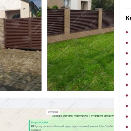
ВЫБОР ПО ХАРАКТЕРИСТИКАМ
Горизонтальные заборы
К
Высокие заборы
Красивые, дизайнерские заборы
ВЫБОР ПО СПОСОБУ МОНТАЖА
Заборы под ключ
Готовые заборы
Комплекты заборов-лего "сделай сам"
Быстровозводимые заборы