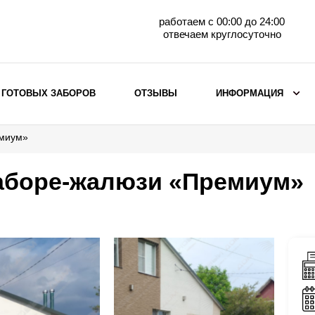
работаем с 00:00 до 24:00
отвечаем круглосуточно
 ГОТОВЫХ ЗАБОРОВ
ОТЗЫВЫ
ИНФОРМАЦИЯ
емиум»
ВЫБОР ПО МАТЕРИАЛУ
Заборы с кирпичными столбами
заборе-жалюзи «Премиум»
Заборы из евроштакетника
горизонтального
Металлические заборы для дачи
Забор жалюзи с кирпичными столбами
Металлические заборы
Металлические ограждения