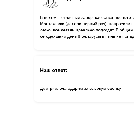
Заборы для дачи
Элитные заборы для коттеджей
В целом – отличный забор, качественное изго
Заборы и ограждения для школ
Монтажники (делали первый раз), попросили по
Забор на участок 10 соток
легко, все детали идеально подходят. В общем
Заборы и ограждения для дома
сегодняшний день!!! Белорусы в пыль не попа
Наш ответ:
Дмитрий, благодарим за высокую оценку.