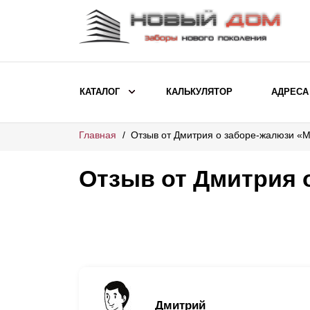
КАТАЛОГ
КАЛЬКУЛЯТОР
АДРЕСА
Главная
Отзыв от Дмитрия о заборе-жалюзи «
ВЫБОР ПО МОДЕЛИ
Заборы Ранчо
Отзыв от Дмитрия 
Заборы Хай-тек
Заборы Классика
Заборы Жалюзи
ВЫБОР ПО НАЗНАЧЕНИЮ
Заборы и ограждения для детских
Дмитрий
садов