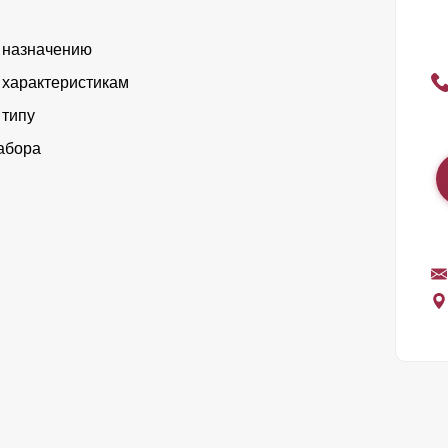
 назначению
 характеристикам
 типу
абора