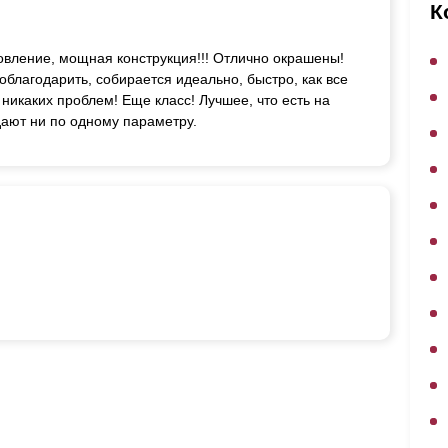
ВЫБОР ПО ХАРАКТЕРИСТИКАМ
К
Горизонтальные заборы
товление, мощная конструкция!!! Отлично окрашены!
Высокие заборы
благодарить, собирается идеально, быстро, как все
Красивые, дизайнерские заборы
 никаких проблем! Еще класс! Лучшее, что есть на
дают ни по одному параметру.
ВЫБОР ПО СПОСОБУ МОНТАЖА
Заборы под ключ
Готовые заборы
Комплекты заборов-лего "сделай сам"
Быстровозводимые заборы