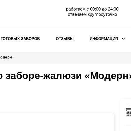
работаем с 00:00 до 24:00
отвечаем круглосуточно
 ГОТОВЫХ ЗАБОРОВ
ОТЗЫВЫ
ИНФОРМАЦИЯ
Модерн»
ВЫБОР ПО МАТЕРИАЛУ
Заборы с кирпичными столбами
о заборе-жалюзи «Модерн
Заборы из евроштакетника
горизонтального
Металлические заборы для дачи
Забор жалюзи с кирпичными столбами
Металлические заборы
Металлические ограждения