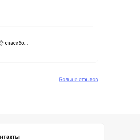
 спасибо...
Добрый день
Читать вес
Больше отзывов
нтакты